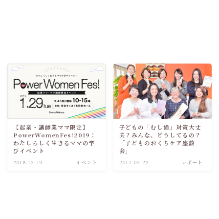
【起業・講師業ママ限定】
子どもの「むし歯」対策大丈
PowerWomenFes!2019：
夫？みんな、どうしてるの？
わたしらしく生きるママの学
「子どものおくちケア座談
びイベント
会」
2018.12.19
イベント
2017.02.22
レポート