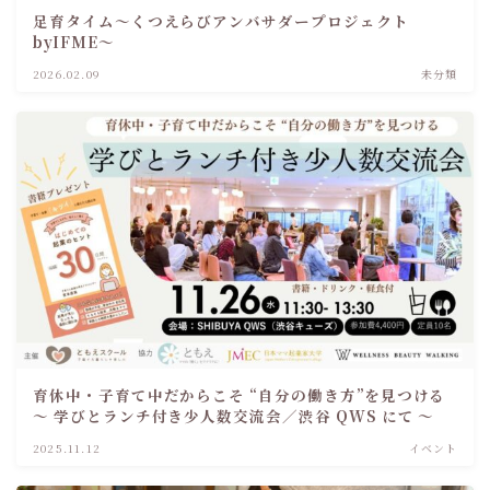
足育タイム～くつえらびアンバサダープロジェクト
byIFME～
2026.02.09
未分類
育休中・子育て中だからこそ “自分の働き方”を見つける
～ 学びとランチ付き少人数交流会／渋谷 QWS にて ～
2025.11.12
イベント