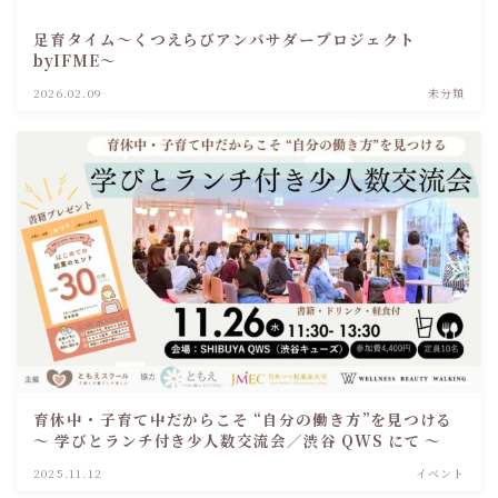
足育タイム～くつえらびアンバサダープロジェクト
byIFME～
2026.02.09
未分類
育休中・子育て中だからこそ “自分の働き方”を見つける
～ 学びとランチ付き少人数交流会／渋谷 QWS にて ～
2025.11.12
イベント