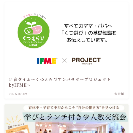
足育タイム～くつえらびアンバサダープロジェクト
byIFME～
2026.02.09
未分類