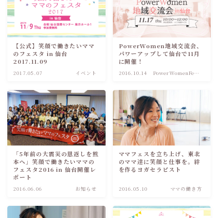
【公式】笑顔で働きたいママ
PowerWomen地域交流会、
のフェスタ in 仙台
パワーアップして仙台で11月
2017.11.09
に開催！
2017.05.07
イベント
2016.10.14
PowerWomenFes
！
「5年前の大震災の恩返しを熊
ママフェスを立ち上げ、東北
本へ」笑顔で働きたいママの
のママ達に笑顔と仕事を。絆
フェスタ2016 in 仙台開催レ
を作るヨガセラピスト
ポート
2016.06.06
お知らせ
2016.05.10
ママの働き方