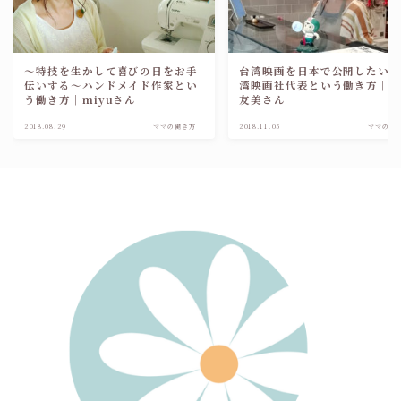
～特技を生かして喜びの日をお手
台湾映画を日本で公開したい
伝いする～ハンドメイド作家とい
湾映画社代表という働き方｜
う働き方｜miyuさん
友美さん
2018.08.29
ママの働き方
2018.11.05
ママの働