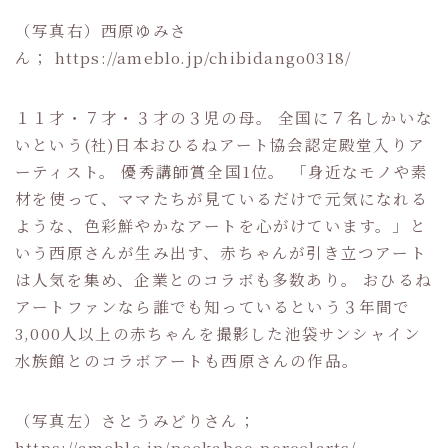
（写真右）西原ゆみさ
ん； https://ameblo.jp/chibidango0318/
１１才・７才・３才の３児の母。 全国に７名しかいな
いという(社)日本おひるねアート協会認定殿堂入りア
ーティスト。 優秀講師賞全国1位。 「身近なモノや素
材を使って、ママたちが見ているだけで元気になれる
ような、色彩鮮やかなアートを心がけています。」と
いう西原さんが生み出す、赤ちゃんが引き立つアート
は人気を集め、企業とのコラボも多数あり。 おひるね
アートファンなら誰でも知っているという３年間で
3,000人以上の赤ちゃんを撮影した池袋サンシャイン
水族館とのコラボアートも西原さんの作品。
（写真左）さとうみどりさん；
https://ameblo.jp/peekaboo-porcelarts/