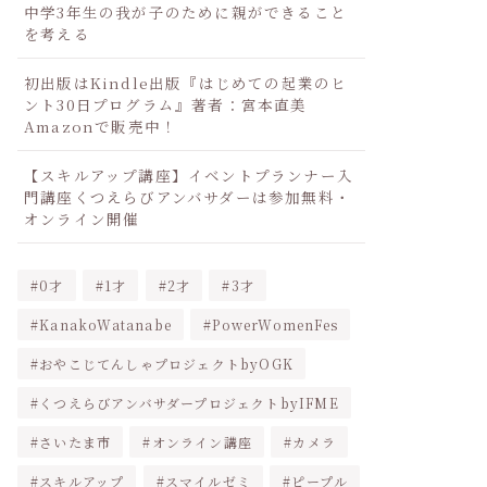
中学3年生の我が子のために親ができること
を考える
初出版はKindle出版『はじめての起業のヒ
ント30日プログラム』著者：宮本直美
Amazonで販売中！
【スキルアップ講座】イベントプランナー入
門講座くつえらびアンバサダーは参加無料・
オンライン開催
0才
1才
2才
3才
KanakoWatanabe
PowerWomenFes
おやこじてんしゃプロジェクトbyOGK
くつえらびアンバサダープロジェクトbyIFME
さいたま市
オンライン講座
カメラ
スキルアップ
スマイルゼミ
ピープル