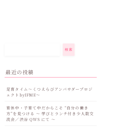
検索
最近の投稿
足育タイム～くつえらびアンバサダープロジ
ェクトbyIFME～
育休中・子育て中だからこそ “自分の働き
方”を見つける ～ 学びとランチ付き少人数交
流会／渋谷 QWS にて ～