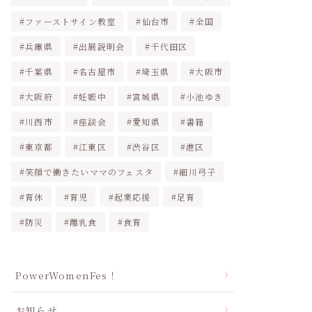
ファーストサイン教室
仙台市
全国
兵庫県
出展説明会
千代田区
千葉県
名古屋市
埼玉県
大阪市
大阪府
妊娠中
宮城県
小池ゆき
川西市
座談会
愛知県
書籍
東京都
江東区
渋谷区
港区
笑顔で働きたいママのフェスタ
細川弓子
育休
育児
起業応援
足育
防災
離乳食
食育
PowerWomenFes！
お知らせ