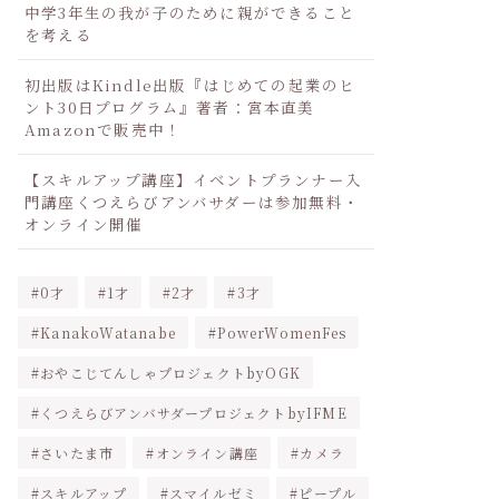
中学3年生の我が子のために親ができること
を考える
初出版はKindle出版『はじめての起業のヒ
ント30日プログラム』著者：宮本直美
Amazonで販売中！
【スキルアップ講座】イベントプランナー入
門講座くつえらびアンバサダーは参加無料・
オンライン開催
0才
1才
2才
3才
KanakoWatanabe
PowerWomenFes
おやこじてんしゃプロジェクトbyOGK
くつえらびアンバサダープロジェクトbyIFME
さいたま市
オンライン講座
カメラ
スキルアップ
スマイルゼミ
ピープル