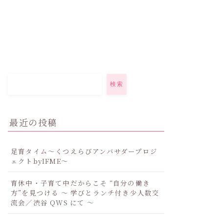
検索
最近の投稿
足育タイム～くつえらびアンバサダープロジ
ェクトbyIFME～
育休中・子育て中だからこそ “自分の働き
方”を見つける ～ 学びとランチ付き少人数交
流会／渋谷 QWS にて ～