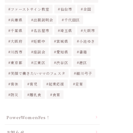
ファーストサイン教室
仙台市
全国
兵庫県
出展説明会
千代田区
千葉県
名古屋市
埼玉県
大阪市
大阪府
妊娠中
宮城県
小池ゆき
川西市
座談会
愛知県
書籍
東京都
江東区
渋谷区
港区
笑顔で働きたいママのフェスタ
細川弓子
育休
育児
起業応援
足育
防災
離乳食
食育
PowerWomenFes！
お知らせ