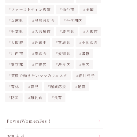
ファーストサイン教室
仙台市
全国
兵庫県
出展説明会
千代田区
千葉県
名古屋市
埼玉県
大阪市
大阪府
妊娠中
宮城県
小池ゆき
川西市
座談会
愛知県
書籍
東京都
江東区
渋谷区
港区
笑顔で働きたいママのフェスタ
細川弓子
育休
育児
起業応援
足育
防災
離乳食
食育
PowerWomenFes！
お知らせ