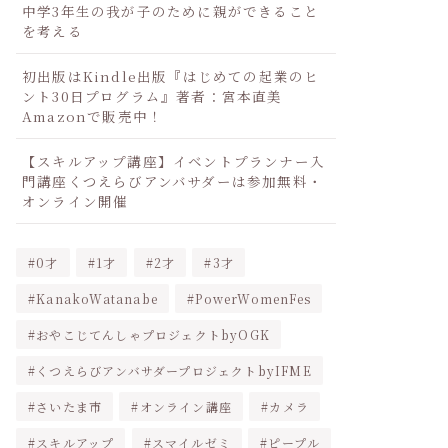
中学3年生の我が子のために親ができること
を考える
初出版はKindle出版『はじめての起業のヒ
ント30日プログラム』著者：宮本直美
Amazonで販売中！
【スキルアップ講座】イベントプランナー入
門講座くつえらびアンバサダーは参加無料・
オンライン開催
0才
1才
2才
3才
KanakoWatanabe
PowerWomenFes
おやこじてんしゃプロジェクトbyOGK
くつえらびアンバサダープロジェクトbyIFME
さいたま市
オンライン講座
カメラ
スキルアップ
スマイルゼミ
ピープル