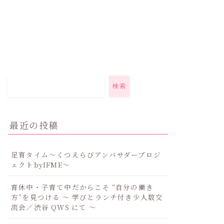
検索
最近の投稿
足育タイム～くつえらびアンバサダープロジ
ェクトbyIFME～
育休中・子育て中だからこそ “自分の働き
方”を見つける ～ 学びとランチ付き少人数交
流会／渋谷 QWS にて ～