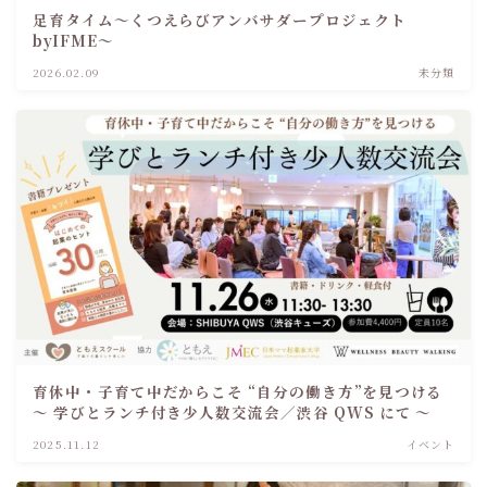
足育タイム～くつえらびアンバサダープロジェクト
byIFME～
2026.02.09
未分類
育休中・子育て中だからこそ “自分の働き方”を見つける
～ 学びとランチ付き少人数交流会／渋谷 QWS にて ～
2025.11.12
イベント