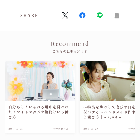
SHARE
Recommend
こちらの記事もどうぞ
自分らしくいられる場所を見つけ
～特技を生かして喜びの日を
た！フォトスタジオ勤務という働
伝いする～ハンドメイド作家
き方
う働き方｜miyuさん
2019.10.02
ママの働き方
2018.08.29
ママの働