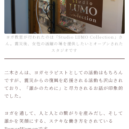
ヨガ教室が行われたのは「Studio LUMO Collection」さ
ん。震災後、女性の活躍の場を提供したいとオープンされた
スタジオです
二木さんは、ヨガセラピストとしての活動はもちろん
ですが、震災からの復興を応援される活動も沢山され
ており、「誰かのために」と尽力されるお話が印象的
でした。
ヨガを通して、人と人との繋がりを産みだし、そして
誰かを笑顔にする、ステキな働き方をされている
PowerWomenです。