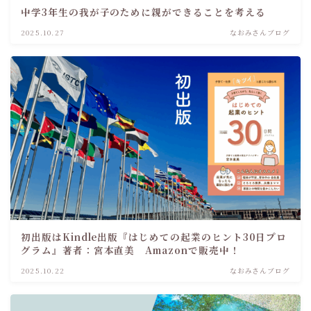
中学3年生の我が子のために親ができることを考える
2025.10.27
なおみさんブログ
初出版はKindle出版『はじめての起業のヒント30日プロ
グラム』著者：宮本直美 Amazonで販売中！
2025.10.22
なおみさんブログ