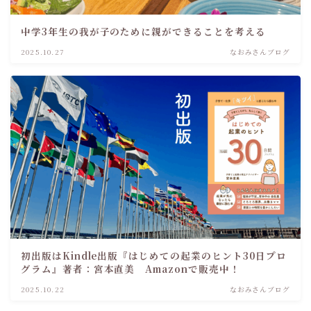
中学3年生の我が子のために親ができることを考える
2025.10.27
なおみさんブログ
初出版はKindle出版『はじめての起業のヒント30日プロ
グラム』著者：宮本直美 Amazonで販売中！
2025.10.22
なおみさんブログ