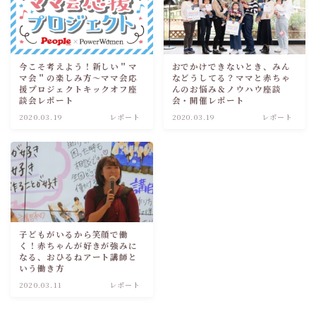
今こそ考えよう！新しい＂マ
おでかけできないとき、みん
マ会＂の楽しみ方～ママ会応
などうしてる？ママと赤ちゃ
援プロジェクトキックオフ座
んのお悩み＆ノウハウ座談
談会レポート
会・開催レポート
2020.03.19
レポート
2020.03.19
レポート
子どもがいるから笑顔で働
く！赤ちゃんが好きが強みに
なる、おひるねアート講師と
いう働き方
2020.03.11
レポート