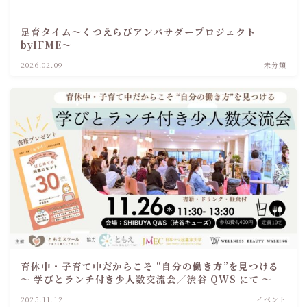
足育タイム～くつえらびアンバサダープロジェクト
byIFME～
2026.02.09
未分類
育休中・子育て中だからこそ “自分の働き方”を見つける
～ 学びとランチ付き少人数交流会／渋谷 QWS にて ～
2025.11.12
イベント