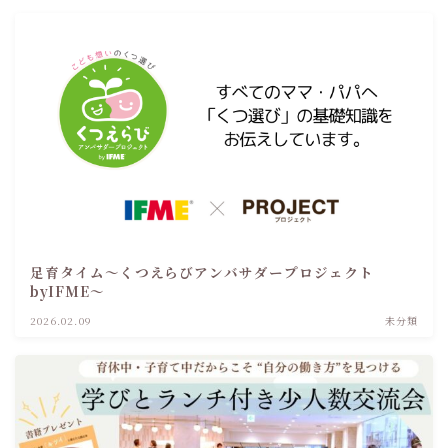
足育タイム～くつえらびアンバサダープロジェクト
byIFME～
2026.02.09
未分類